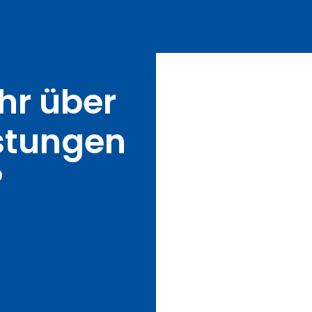
hr über
istungen
?