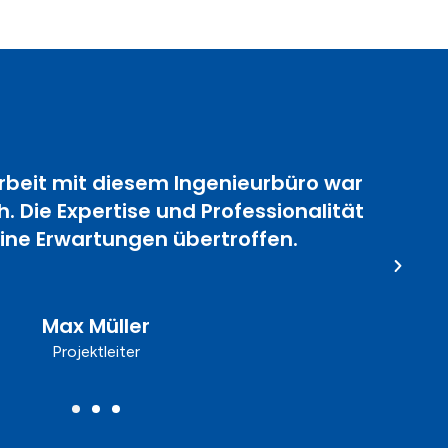
it diesem Ingenieurbüro war
Expertise und Professionalität
Inge
wartungen übertroffen.
unser
ax Müller
Projektleiter